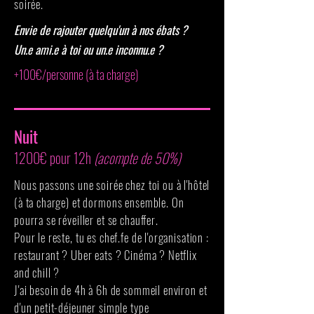
soirée.
Envie de rajouter quelqu'un à nos ébats ?
Un.e ami.e à toi ou un.e inconnu.e ?
+100€/personne (à ta charge)
Nuit
1200€ pour 12h
(acompte de 50%)
Nous passons une soirée chez toi ou à l'hôtel
(à ta charge) et dormons ensemble. On
pourra se réveiller et se chauffer.
Pour le reste, tu es chef.fe de l'organisation :
restaurant ? Uber eats ? Cinéma ? Netflix
and chill ?
J'ai besoin de 4h à 6h de sommeil environ et
d'un petit-déjeuner simple type