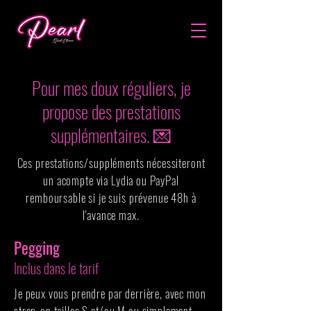
Pour mes doux réguliers, je
propose des prestations
supplémentaires. 💌
Ces prestations/suppléments nécessiteront
un acompte via Lydia ou PayPal
remboursable si je suis prévenue 48h à
l'avance max.
Pegging
Inclus dans le tarif
Je peux vous prendre par derrière, avec mon
strap-on tailles S et/ou M ou simplement