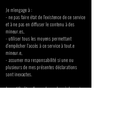
Je m'engage à :
- ne pas faire état de l'existence de ce service
et à ne pas en diffuser le contenu à des
mineur.es,
- utiliser tous les moyens permettant
d'empêcher l'accès à ce service à tout.e
mineur.e,
- assumer ma responsabilité si une ou
plusieurs de mes présentes déclarations
sont inexactes.
Je certifie être d'accord avec les règles qui
précèdent et signe électroniquement mon
accord.
~Pearl